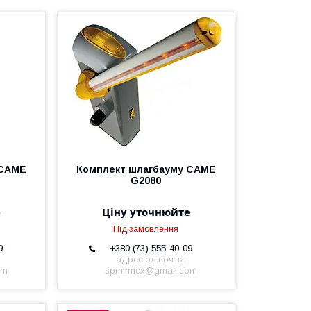
 CAME
Комплект шлагбауму CAME
G2080
е
Ціну уточнюйте
Під замовлення
9
+380 (73) 555-40-09
адрес эл.почты:
om
spmirmex@gmail.com