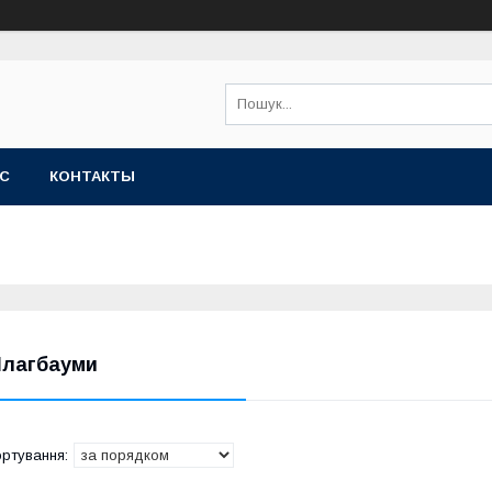
АС
КОНТАКТЫ
лагбауми