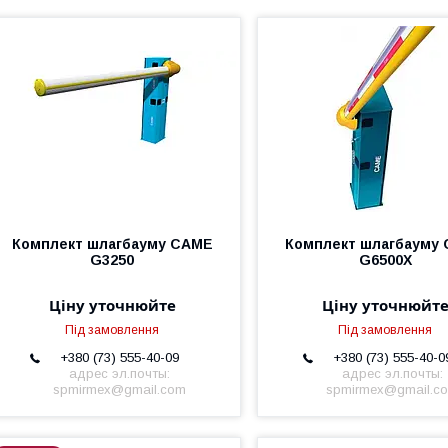
Комплект шлагбауму CAME
Комплект шлагбауму
G3250
G6500X
Ціну уточнюйте
Ціну уточнюйт
Під замовлення
Під замовлення
+380 (73) 555-40-09
+380 (73) 555-40-0
адрес эл.почты:
адрес эл.почты:
spmirmex@gmail.com
spmirmex@gmail.c