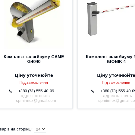
Комплект шлагбауму CAME
Комплект шлагбауму 
G4040
BIONIK 4
Ціну уточнюйте
Ціну уточнюйт
Під замовлення
Під замовлення
+380 (73) 555-40-09
+380 (73) 555-40-0
адрес эл.почты:
адрес эл.почты:
spmirmex@gmail.com
spmirmex@gmail.c