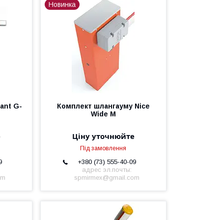
Новинка
ant G-
Комплект шлангауму Nice
Wide M
е
Ціну уточнюйте
Під замовлення
9
+380 (73) 555-40-09
адрес эл.почты:
om
spmirmex@gmail.com