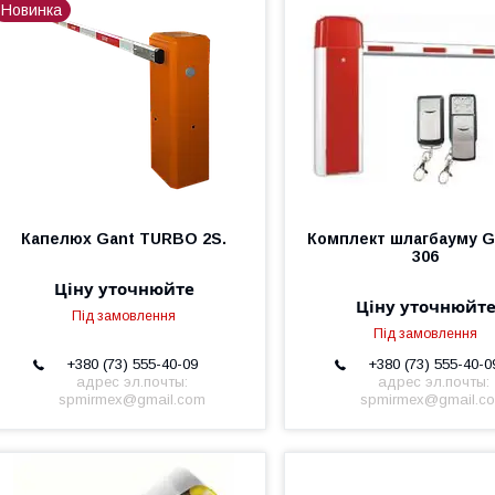
Новинка
Капелюх Gant TURBO 2S.
Комплект шлагбауму G
306
Ціну уточнюйте
Ціну уточнюйт
Під замовлення
Під замовлення
+380 (73) 555-40-09
+380 (73) 555-40-0
адрес эл.почты:
адрес эл.почты:
spmirmex@gmail.com
spmirmex@gmail.c