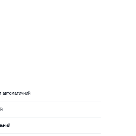
м автоматичний
ий
льний