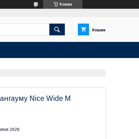
Кошик
Кошик
ангауму Nice Wide M
рпня 2026