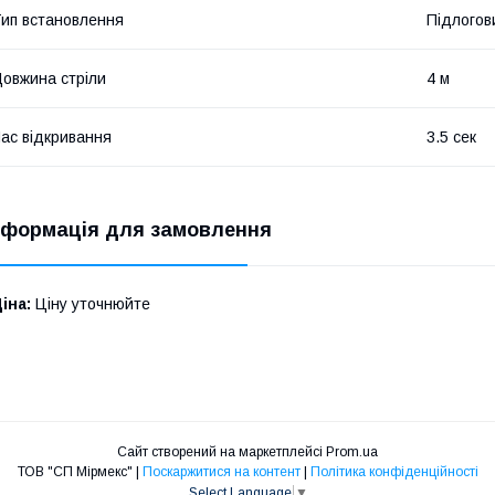
ип встановлення
Підлогов
овжина стріли
4 м
ас відкривання
3.5 сек
нформація для замовлення
іна:
Ціну уточнюйте
Сайт створений на маркетплейсі
Prom.ua
ТОВ "СП Мірмекс" |
Поскаржитися на контент
|
Політика конфіденційності
Select Language
▼