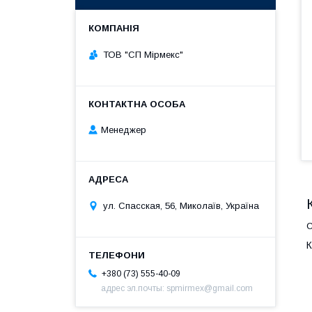
ТОВ "СП Мірмекс"
Менеджер
ул. Спасская, 56, Миколаїв, Україна
С
К
+380 (73) 555-40-09
адрес эл.почты: spmirmex@gmail.com