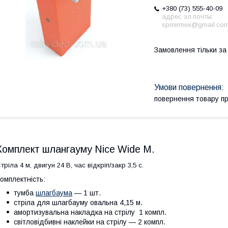
+380 (73) 555-40-09
адрес эл.почты:
spmirmex@gmail.co
Замовлення тільки з
повернення товару п
Комплект шлангауму Nice Wide M.
тріла 4 м, двигун 24 В, час відкріп/закр 3,5 с.
омплектність:
тумба
шлагбаума
— 1 шт.
стріла для шлагбауму овальна 4,15 м.
амортизувальна накладка на стрілу 1 компл.
світловідбивні наклейки на стрілу — 2 компл.