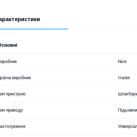
арактеристики
Основні
иробник
Nice
раїна виробник
Італія
ип пристрою
Шлагбау
ип приводу
Підьомн
астосування
Універса