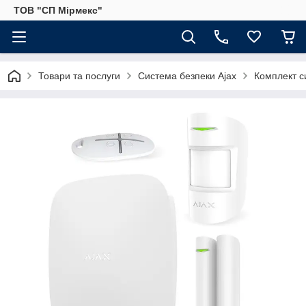
ТОВ "СП Мірмекс"
Товари та послуги
Система безпеки Ajax
Комплект си