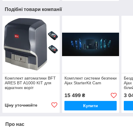
Подібні товари компанії
Комплект автоматики BFT
Комплект системи безпеки
Безд
ARES BT A1000 KIT для
Ajax StarterKit Cam
Ajax
відкатних воріт
біли
15 499
3 0
₴
Ціну уточнюйте
Купити
Про нас