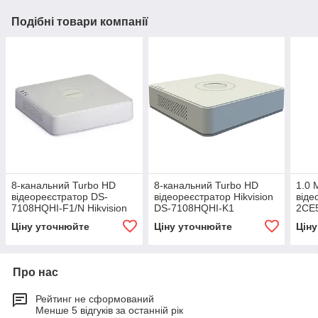
Подібні товари компанії
8-канальний Turbo HD
8-канальний Turbo HD
1.0 
відеореєстратор DS-
відеореєстратор Hikvision
віде
7108HQHI-F1/N Hikvision
DS-7108HQHI-K1
2CE5
Ціну уточнюйте
Ціну уточнюйте
Цін
Про нас
Рейтинг не сформований
Менше 5 відгуків за останній рік