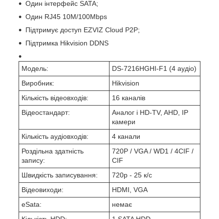
Один інтерфейс SATA;
Один RJ45 10M/100Mbps
Підтримує доступ EZVIZ Cloud P2P;
Підтримка Hikvision DDNS
Модель:
DS-7216HGHI-F1 (4 аудіо)
Виробник:
Hikvision
Кількість відеовходів:
16 каналів
Відеостандарт:
Аналог і HD-TV, AHD, IP
камери
Кількість аудіовходів:
4 канали
Роздільна здатність
720P / VGA / WD1 / 4CIF /
запису:
CIF
Швидкість записування:
720р - 25 к/с
Відеовиходи:
HDMI, VGA
eSata:
немає