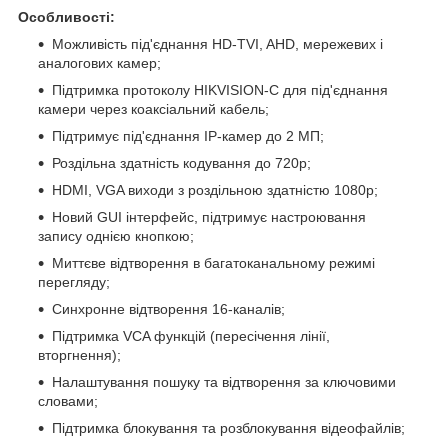
Особливості:
Можливість під'єднання HD-TVI, AHD, мережевих і
аналогових камер;
Підтримка протоколу HIKVISION-C для під'єднання
камери через коаксіальний кабель;
Підтримує під'єднання IP-камер до 2 МП;
Роздільна здатність кодування до 720p;
HDMI, VGA виходи з роздільною здатністю 1080р;
Новий GUI інтерфейс, підтримує настроювання
запису однією кнопкою;
Миттєве відтворення в багатоканальному режимі
перегляду;
Синхронне відтворення 16-каналів;
Підтримка VCA функцій (пересічення лінії,
вторгнення);
Налаштування пошуку та відтворення за ключовими
словами;
Підтримка блокування та розблокування відеофайлів;