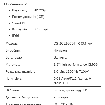
Особливості:
Відеовихід — HD720p
Режим день/ніч (ICR)
Smart ІЧ
ІЧ-підсвітка — 20 метрів
IP66
Модель:
DS-2CE16C0T-IR (3.6 мм)
Виробник:
Hikvision
Встановлення:
Вулична
Матрица:
1/3" high-performance CMOS
Роздільна здатність:
1.0 Мп, 1280(H)*720(V)
Чутливість:
0.01 Люкс/F1.2 (день), 0
Люкс з ІЧ
Об'єктив:
3.6 мм, кут огляду 71°
Дальність ІЧ-підсвітки:
20 метрів
Живлення/споживання:
DC 12В / 4Вт