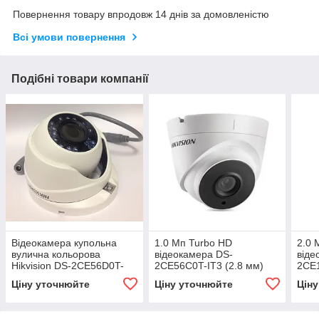
Повернення товару впродовж 14 днів за домовленістю
Всі умови повернення
Подібні товари компанії
Відеокамера купольна
1.0 Мп Turbo HD
2.0 
вулична кольорова
відеокамера DS-
віде
Hikvision DS-2CE56D0T-
2CE56C0T-IT3 (2.8 мм)
2CE1
IRMF (2.8mm)
Ціну уточнюйте
Ціну уточнюйте
Цін