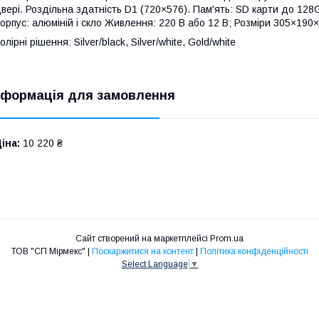
вері. Роздільна здатність D1 (720×576). Пам'ять: SD карти до 128G
орпус: алюміній і скло Живлення: 220 В або 12 В; Розміри 305×190
олірні рішення: Silver/black, Silver/white, Gold/white
нформація для замовлення
іна:
10 220 ₴
Сайт створений на маркетплейсі
Prom.ua
ТОВ "СП Мірмекс" |
Поскаржитися на контент
|
Політика конфіденційності
Select Language
▼