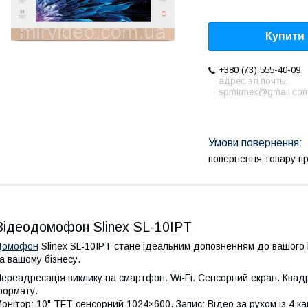
Купити
+380 (73) 555-40-09
адрес эл.почты:
spmirmex@gmail.co
повернення товару п
Відеодомофон Slinex SL-10IPT
Домофон
Slinex SL-10IPT стане ідеальним доповненням до вашого і
а вашому бізнесу.
ереадресація виклику на смартфон. Wi-Fi. Сенсорний екран. Квад
ормату.
онітор: 10" TFT сенсорний 1024×600. Запис: Відео за рухом із 4 кан