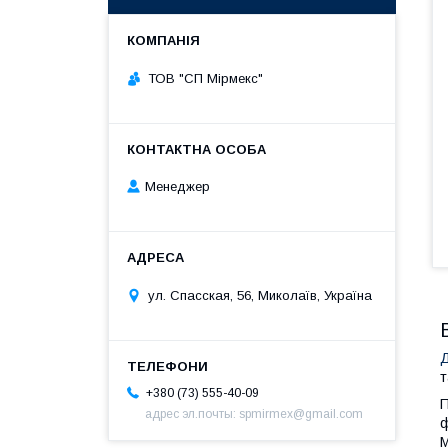
ТОВ "СП Мірмекс"
Менеджер
ул. Спасская, 56, Миколаїв, Україна
т
+380 (73) 555-40-09
П
адрес эл.почты: spmirmex@gmail.com
ф
М