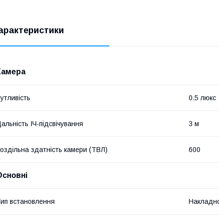
арактеристики
Камера
утливість
0.5 люкс
альність ІЧ-підсвічування
3 м
оздільна здатність камери (ТВЛ)
600
Основні
ип встановлення
Накладн