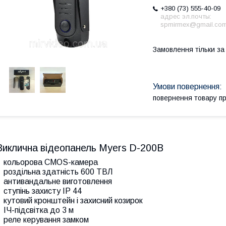
+380 (73) 555-40-09
адрес эл.почты:
spmirmex@gmail.co
Замовлення тільки з
повернення товару п
Виклична відеопанель Myers D-200B
кольорова CMOS-камера
роздільна здатність 600 ТВЛ
антивандальне виготовлення
ступінь захисту IP 44
кутовий кронштейн і захисний козирок
ІЧ-підсвітка до 3 м
реле керування замком