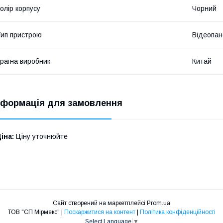
олір корпусу
Чорний
ип пристрою
Відеопан
раїна виробник
Китай
нформація для замовлення
іна:
Ціну уточнюйте
Сайт створений на маркетплейсі
Prom.ua
ТОВ "СП Мірмекс" |
Поскаржитися на контент
|
Політика конфіденційності
Select Language
▼