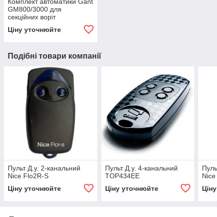
Комплект автоматики Gant
GM800/3000 для
секційних воріт
Ціну уточнюйте
Подібні товари компанії
Пульт Д.у. 2-канальний
Пульт Д.у. 4-канальний
Пуль
Nice Flo2R-S
TOP434EE
Nice
Ціну уточнюйте
Ціну уточнюйте
Цін