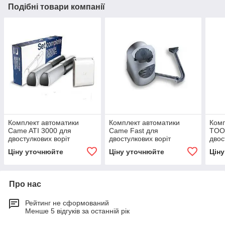
Подібні товари компанії
Комплект автоматики
Комплект автоматики
Комп
Came ATI 3000 для
Came Fast для
TOO
двостулкових воріт
двостулкових воріт
двос
Ціну уточнюйте
Ціну уточнюйте
Цін
Про нас
Рейтинг не сформований
Менше 5 відгуків за останній рік