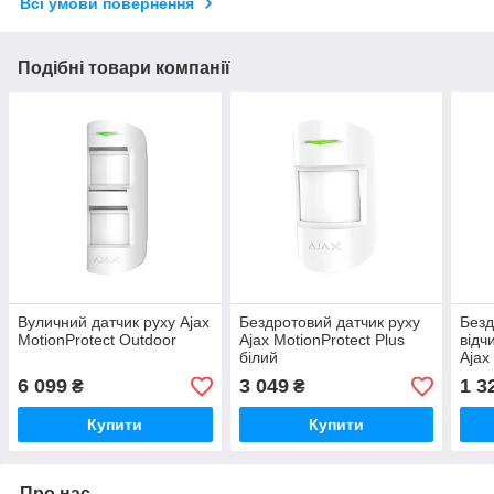
Всі умови повернення
Подібні товари компанії
Вуличний датчик руху Ajax
Бездротовий датчик руху
Безд
MotionProtect Outdoor
Ajax MotionProtect Plus
відч
білий
Ajax
6 099
3 049
1 3
₴
₴
Купити
Купити
Про нас