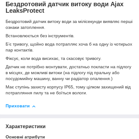
Бездротовий датчик витоку води Ajax
LeaksProtect
Бездротовий датчик витоку води за мілісекунди виявляє перші
ознаки затоплення.
Встановлюється без інструментів.
Б’є тривогу, щойно вода потрапляє хоча б на одну із чотирьох
пар контактів.
Фіксує, коли вода висихає, та скасовує тривогу.
Датчик не потрібно монтувати, достатньо покласти на підлогу
в місцях, де можливі витоки (на підлогу під пральну або
посудомийну машину, ванну чи радіатор опалення.)
Має ступінь захисту корпусу IP65, тому цілком захищений від
потрапляння пилу та не боїться вологи.
Приховати
Характеристики
Основні атрибути