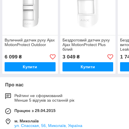
Вуличний датчик руху Ajax
Бездротовий датчик руху
Безд
MotionProtect Outdoor
Ajax MotionProtect Plus
вито
білий
Leak
6 099
3 049
1 7
₴
₴
Купити
Купити
Про нас
Рейтинг не сформований
Менше 5 відгуків за останній рік
Працює з 29.04.2015
м. Миколаїв
ул. Спасская, 56, Миколаїв, Україна