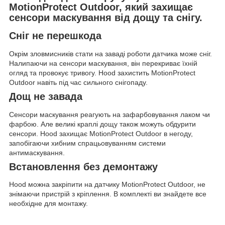
MotionProtect Outdoor, який захищає
сенсори маскування від дощу та снігу.
Сніг не перешкода
Окрім зловмисників стати на заваді роботи датчика може сніг.
Налипаючи на сенсори маскування, він перекриває їхній
огляд та провокує тривогу. Hood захистить MotionProtect
Outdoor навіть під час сильного снігопаду.
Дощ не завада
Сенсори маскування реагують на зафарбовування лаком чи
фарбою. Але великі краплі дощу також можуть обдурити
сенсори. Hood захищає MotionProtect Outdoor в негоду,
запобігаючи хибним спрацьовуванням системи
антимаскування.
Встановлення без демонтажу
Hood можна закріпити на датчику MotionProtect Outdoor, не
знімаючи пристрій з кріплення. В комплекті ви знайдете все
необхідне для монтажу.